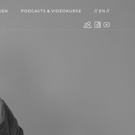
GEN
PODCASTS & VIDEOKURSE
// EN //