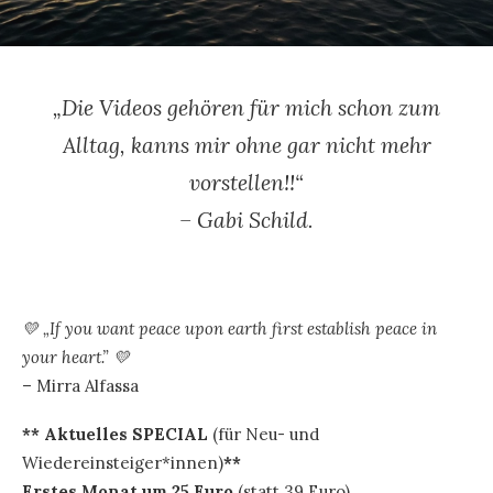
„Die Videos gehören für mich schon zum
Alltag, kanns mir ohne gar nicht mehr
vorstellen!!
“
– Gabi Schild.
💛 „If you want peace upon earth first establish peace in
your heart.” 💛
– Mirra Alfassa
** Aktuelles SPECIAL
(für Neu- und
Wiedereinsteiger*innen)
**
Erstes Monat um 25 Euro
(statt 39 Euro).