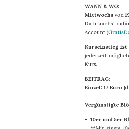
WANN & WO:
Mittwochs
von
1
Du brauchst dafü
Account (
GratisD
Kurseinstieg is
jederzeit möglic
Kurs.
BEITRAG:
Einzel: 17 Euro (d
Vergünstigte Bl
10er und 5er 
**
Mit einem 10