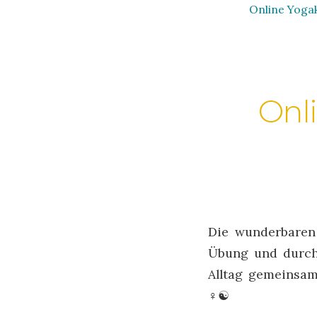
Online Yogak
Onl
Die wunderbaren 
Übung und durch
Alltag gemeinsam
♀️☯️