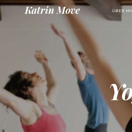
Katrin Move
ÜBER MI
Yo