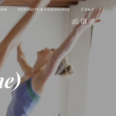
GEN
PODCASTS & VIDEOKURSE
// EN //
ne)