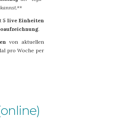
 kannst.**
t
5 live Einheiten
eoaufzeichnung
.
ugen
von aktuellen
 Mal pro Woche per
online)