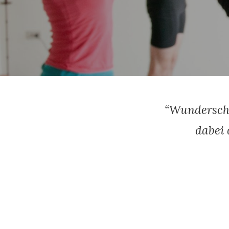
“
Wunderschö
dabei 