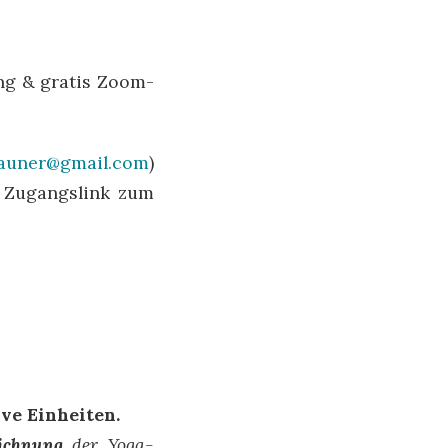
ng & gratis Zoom-
rauner@gmail.com
)
n Zugangslink zum
live Einheiten.
ichnung
der Yoga-