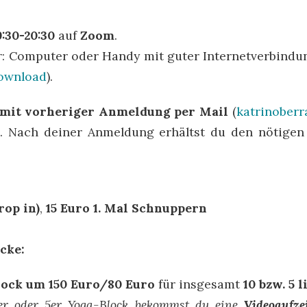
9:30-20:30
auf
Zoom
.
r: Computer oder Handy mit guter Internetverbindu
ownload
).
t mit vorheriger Anmeldung per Mail
(
katrinober
h. Nach deiner Anmeldung erhältst du den nötige
rop in)
,
15 Euro 1. Mal Schnuppern
öcke:
Block um 150 Euro/80 Euro
für insgesamt
10 bzw. 5 
er oder 5er Yoga-Block bekommst du eine
Videoaufze